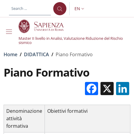
Skip to main content
Skip to footer content
EN
LANGUAGE SWITCHER: CURR
Master II livello in Analisi, Valutazione Riduzione del Rischio
sismico
Breadcrumb
Home
/
DIDATTICA
/
Piano Formativo
Piano Formativo
Facebo
X
Denominazione
Obiettivi formativi
attività
formativa